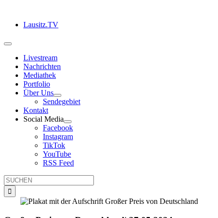
Zum
Inhalt
Lausitz.TV
springen
Toggle
Navigation
Livestream
Nachrichten
Mediathek
Portfolio
Über Uns
Sendegebiet
Kontakt
Social Media
Facebook
Instagram
TikTok
YouTube
RSS Feed
Suche
nach: