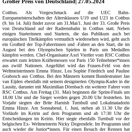
Großer Preis von Deutschland| 27.05.2024
Cottbus. Als Vorgeschmack auf die UEC Bahn-
Europameisterschaften der Altersklassen U19 und U23 in Cottbus
(9. bis 14. Juli) findet zuvor am 31.Mai/1. Juni der 33. Große Preis
von Deutschland auf der Radrennbahn in Cottbus statt. Neben
einigen Starterinnen und Startern, die das Publikum auch bei
europäischen Titelkämpfen vermutlich wiedersehen wird, geht auch
ein Großteil der Top-Fahrerinnen und -Fahrer an den Start, die im
August bei den Olympischen Spielen in Paris um Medaillen
kämpfen werden. Chef-Organisator Axel Viertler vom RSC Cottbus
erwartet zum letzten Kräftemessen vor Paris 150 Teilnehmer*innen
aus zwölf Nationen. Angeführt wird das Frauen-Feld von den
Weltmeisterinnen Emma Hinze, Lea Sophie Friedrich und Pauline
Grabosch aus Cottbus. Bei den Männern kommt Bundestrainer Jan
van Eijden ebenfalls mit seinem designierten Olympia-Kader in die
Lausitz, darunter mit Maximilian Dörnbach ein weiterer Fahrer vom
RSC Cottbus. Am Freitag (31. Mai) beginnen die Sprint-Finals um
18.00 Uhr und die Sieger werden gegen 20.00 Uhr feststehen. Im
Vorjahr siegten der Brite Harnish Turnbull und Lokalmatadorin
Emma Hinze. Am Sonnabend, 1. Juni, stehen ab 11.30 Uhr die
Vorläufe im Keirin auf dem Programm und ab 17:30 Uhr die
Entscheidungen im Keirin. Hier siegte ebenfalls Turnbull vor der
belgischen Ex- Weltmeisterin Nicky Degrendele. Im Programm sind
auch wieder die Junior*innen. Für einen Besuch der Rennen hat