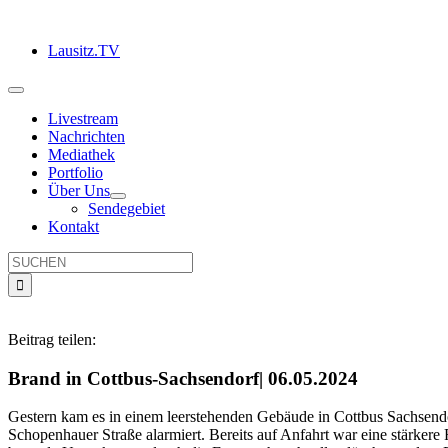
Zum
Inhalt
Lausitz.TV
springen
Toggle
Navigation
Livestream
Nachrichten
Mediathek
Portfolio
Über Uns
Sendegebiet
Kontakt
Suche
nach:
Beitrag teilen:
Brand in Cottbus-Sachsendorf| 06.05.2024
Gestern kam es in einem leerstehenden Gebäude in Cottbus Sachsend
Schopenhauer Straße alarmiert. Bereits auf Anfahrt war eine stärke