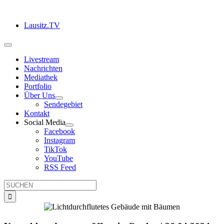
Zum
Inhalt
Lausitz.TV
springen
Toggle
Navigation
Livestream
Nachrichten
Mediathek
Portfolio
Über Uns
Sendegebiet
Kontakt
Social Media
Facebook
Instagram
TikTok
YouTube
RSS Feed
Suche
nach: