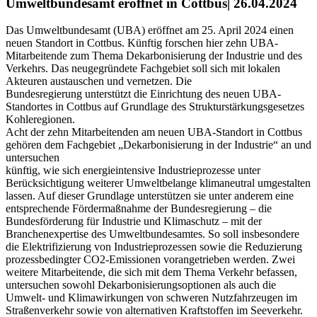
Umweltbundesamt eröffnet in Cottbus| 26.04.2024
Das Umweltbundesamt (UBA) eröffnet am 25. April 2024 einen
neuen Standort in Cottbus. Künftig forschen hier zehn UBA-
Mitarbeitende zum Thema Dekarbonisierung der Industrie und des
Verkehrs. Das neugegründete Fachgebiet soll sich mit lokalen
Akteuren austauschen und vernetzen. Die
Bundesregierung unterstützt die Einrichtung des neuen UBA-
Standortes in Cottbus auf Grundlage des Strukturstärkungsgesetzes
Kohleregionen.
Acht der zehn Mitarbeitenden am neuen UBA-Standort in Cottbus
gehören dem Fachgebiet „Dekarbonisierung in der Industrie“ an und
untersuchen
künftig, wie sich energieintensive Industrieprozesse unter
Berücksichtigung weiterer Umweltbelange klimaneutral umgestalten
lassen. Auf dieser Grundlage unterstützen sie unter anderem eine
entsprechende Fördermaßnahme der Bundesregierung – die
Bundesförderung für Industrie und Klimaschutz – mit der
Branchenexpertise des Umweltbundesamtes. So soll insbesondere
die Elektrifizierung von Industrieprozessen sowie die Reduzierung
prozessbedingter CO2-Emissionen vorangetrieben werden. Zwei
weitere Mitarbeitende, die sich mit dem Thema Verkehr befassen,
untersuchen sowohl Dekarbonisierungsoptionen als auch die
Umwelt- und Klimawirkungen von schweren Nutzfahrzeugen im
Straßenverkehr sowie von alternativen Kraftstoffen im Seeverkehr.