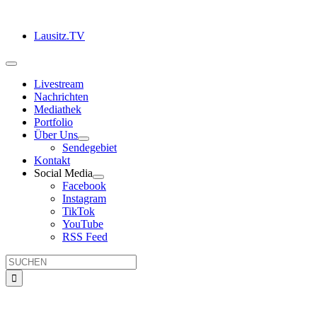
Zum
Inhalt
Lausitz.TV
springen
Toggle
Navigation
Livestream
Nachrichten
Mediathek
Portfolio
Über Uns
Sendegebiet
Kontakt
Social Media
Facebook
Instagram
TikTok
YouTube
RSS Feed
Suche
nach: