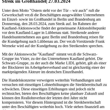
Streik im Großhandel| 27.03.2024
Unter dem Motto "Ostern steht vor der Tür – wir auch" ruft die
Gewerkschaft ver.di die Beschäftigten ausgewählter Unternehmen
im Einzel- sowie im Großhandel in Berlin und Brandenburg am
Donnerstag, den 28.03.2024, zum Streik auf. Im Rahmen der
Kaufland-Aktionswoche findet der gemeinsame Aktionshöhepunkt
vor dem Kaufland-Lager in Lübbenau statt. Streikende anderer
Handelsunternehmen aus ganz Berlin und Brandenburg reisen für
die Kundgebung nach Lübbenau an. Der ver.di-Vorsitzende Frank
Werneke wird auf der Kundgebung zu den Streikenden sprechen.
Mit der Aktionswoche "Kaufland" nimmt ver.di die Schwarz-
Gruppe ins Visier, zu der das Unternehmen Kaufland gehört. Die
Schwarz-Gruppe, zu der auch die Marke LIDL gehört, gilt als einer
der Blockierer im Arbeitgeberverband und ist gleichzeitig einer der
marktprägenden Akteure im deutschen Einzelhandel.
Die Handelskonzerne verweigern weiterhin Verhandlungen und
versuchen mit einseitigen Lohnerhöhungen die Streikbereitschaft zu
schwächen. Diese einseitigen Erhöhungen sind jedoch nicht
rechtssicher, bieten den Beschäftigten keine planbare Zukunft und
können den Reallohnverlust der letzten drei Jahre nicht
kompensieren. Vor diesem Hintergrund ist die Streikbereitschaft
unter den Beschäftigten weiterhin hoch. Viele stehen finanziell am