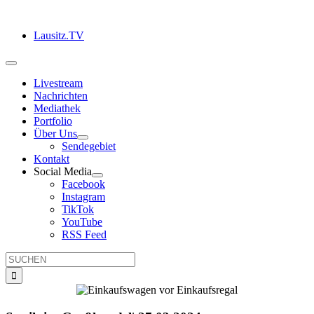
Zum
Inhalt
Lausitz.TV
springen
Toggle
Navigation
Livestream
Nachrichten
Mediathek
Portfolio
Über Uns
Sendegebiet
Kontakt
Social Media
Facebook
Instagram
TikTok
YouTube
RSS Feed
Suche
nach: