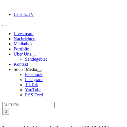
Zum
Inhalt
Lausitz.TV
springen
Toggle
Navigation
Livestream
Nachrichten
Mediathek
Portfolio
Über Uns
Sendegebiet
Kontakt
Social Media
Facebook
Instagram
TikTok
YouTube
RSS Feed
Suche
nach: