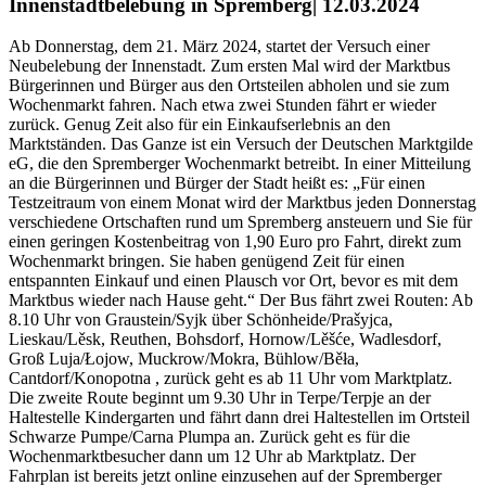
Innenstadtbelebung in Spremberg| 12.03.2024
Ab Donnerstag, dem 21. März 2024, startet der Versuch einer
Neubelebung der Innenstadt. Zum ersten Mal wird der Marktbus
Bürgerinnen und Bürger aus den Ortsteilen abholen und sie zum
Wochenmarkt fahren. Nach etwa zwei Stunden fährt er wieder
zurück. Genug Zeit also für ein Einkaufserlebnis an den
Marktständen. Das Ganze ist ein Versuch der Deutschen Marktgilde
eG, die den Spremberger Wochenmarkt betreibt. In einer Mitteilung
an die Bürgerinnen und Bürger der Stadt heißt es: „Für einen
Testzeitraum von einem Monat wird der Marktbus jeden Donnerstag
verschiedene Ortschaften rund um Spremberg ansteuern und Sie für
einen geringen Kostenbeitrag von 1,90 Euro pro Fahrt, direkt zum
Wochenmarkt bringen. Sie haben genügend Zeit für einen
entspannten Einkauf und einen Plausch vor Ort, bevor es mit dem
Marktbus wieder nach Hause geht.“ Der Bus fährt zwei Routen: Ab
8.10 Uhr von Graustein/Syjk über Schönheide/Prašyjca,
Lieskau/Lěsk, Reuthen, Bohsdorf, Hornow/Lěšće, Wadlesdorf,
Groß Luja/Łojow, Muckrow/Mokra, Bühlow/Běła,
Cantdorf/Konopotna , zurück geht es ab 11 Uhr vom Marktplatz.
Die zweite Route beginnt um 9.30 Uhr in Terpe/Terpje an der
Haltestelle Kindergarten und fährt dann drei Haltestellen im Ortsteil
Schwarze Pumpe/Carna Plumpa an. Zurück geht es für die
Wochenmarktbesucher dann um 12 Uhr ab Marktplatz. Der
Fahrplan ist bereits jetzt online einzusehen auf der Spremberger