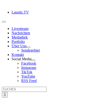
Zum
Inhalt
Lausitz.TV
springen
Toggle
Navigation
Livestream
Nachrichten
Mediathek
Portfolio
Über Uns
Sendegebiet
Kontakt
Social Media
Facebook
Instagram
TikTok
YouTube
RSS Feed
Suche
nach: