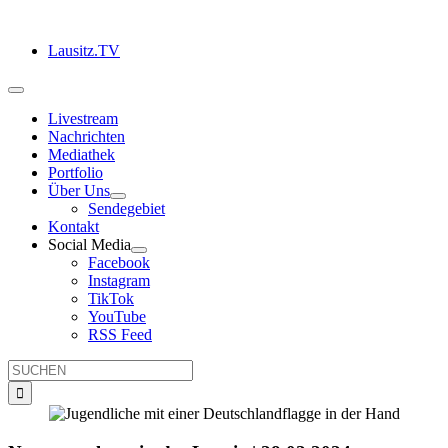
Zum
Inhalt
Lausitz.TV
springen
Toggle
Navigation
Livestream
Nachrichten
Mediathek
Portfolio
Über Uns
Sendegebiet
Kontakt
Social Media
Facebook
Instagram
TikTok
YouTube
RSS Feed
Suche
nach: