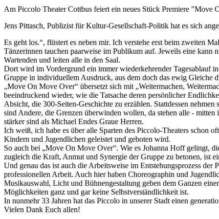
Am Piccolo Theater Cottbus feiert ein neues Stück Premiere "Move 
Jens Pittasch, Publizist für Kultur-Gesellschaft-Politik hat es sich ang
Es geht los.“, flüstert es neben mir. Ich verstehe erst beim zweiten 
Tänzerinnen tauchen paarweise im Publikum auf. Jeweils eine kann ni
Wartenden und leiten alle in den Saal.
Dort wird im Vordergrund ein immer wiederkehrender Tagesablauf in vie
Gruppe in individuellem Ausdruck, aus dem doch das ewig Gleiche di
„Move On Move Over“ übersetzt sich mit „Weitermachen, Weitermache
beeindruckend wieder, wie die Tatsache deren persönlicher Endlichke
Absicht, die 300-Seiten-Geschichte zu erzählen. Stattdessen nehmen si
sind Andere, die Grenzen überwinden wollen, da stehen alle - mitten in
stärker sind als Michael Endes Graue Herren.
Ich weiß, ich habe es über alle Sparten des Piccolo-Theaters schon 
Kindern und Jugendlichen geleistet und geboten wird.
So auch bei „Move On Move Over“. Wie es Johanna Hoff gelingt, die 
zugleich die Kraft, Anmut und Synergie der Gruppe zu betonen, ist ei
Und genau das ist auch die Arbeitsweise im Entstehungsprozess der
professionellen Arbeit. Auch hier haben Choreographin und Jugendlich
Musikauswahl, Licht und Bühnengestaltung geben dem Ganzen einen h
Möglichkeiten ganz und gar keine Selbstverständlichkeit ist.
In nunmehr 33 Jahren hat das Piccolo in unserer Stadt einen genera
Vielen Dank Euch allen!