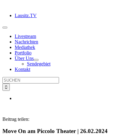
Zum
Inhalt
Lausitz.TV
springen
Toggle
Navigation
Livestream
Nachrichten
Mediathek
Portfolio
Über Uns
Sendegebiet
Kontakt
Suche
nach:
Beitrag teilen:
Move On am Piccolo Theater | 26.02.2024