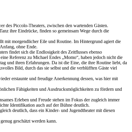
 Foyer des Piccolo-Theaters, zwischen den wartenden Gästen.
im Tanz ihre Eindrücke, finden so gemeinsam Wege durch die
llt mit morgendlicher Eile und Routine. Im Hintergrund agiert die
e Anfang, ohne Ende.
 findet sich die Endlosigkeit des Zeitflusses ebenso
ts eine Referenz zu Michael Endes „Momo“, haben jedoch nicht die
g und ihren Erfahrungen. Da ist die Eine, die ihre Routine liebt, da
volles Bild, durch das sie selbst und die verblüfften Gäste viel
wieder erstaunte und freudige Anerkennung dessen, was hier mit
sönlichen Fähigkeiten und Ausdrucksmöglichkeiten zu fördern und
insames Erleben und Freude stehen im Fokus der zugleich immer
chte Identifikation auch auf der Bühne deutlich.
ch deutlich, dass ein Kinder- und Jugendtheater mit diesen
h genug geschätzt werden kann.