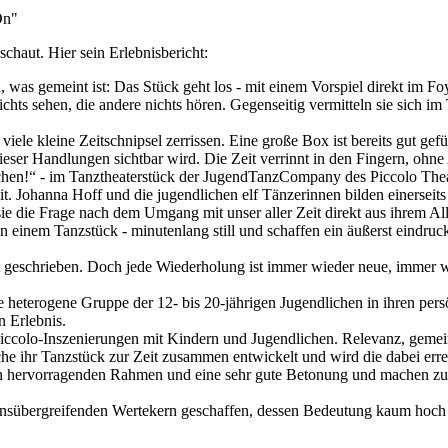
On"
eschaut. Hier sein Erlebnisbericht:
Mal, was gemeint ist: Das Stück geht los - mit einem Vorspiel direkt im
chts sehen, die andere nichts hören. Gegenseitig vermitteln sie sich 
le kleine Zeitschnipsel zerrissen. Eine große Box ist bereits gut gefü
eser Handlungen sichtbar wird. Die Zeit verrinnt in den Fingern, ohn
n!“ - im Tanztheaterstück der JugendTanzCompany des Piccolo Theaters
it. Johanna Hoff und die jugendlichen elf Tänzerinnen bilden einersei
e die Frage nach dem Umgang mit unser aller Zeit direkt aus ihrem Allta
 einem Tanzstück - minutenlang still und schaffen ein äußerst eindrucks
oft geschrieben. Doch jede Wiederholung ist immer wieder neue, immer 
heterogene Gruppe der 12- bis 20-jährigen Jugendlichen in ihren per
n Erlebnis.
 Piccolo-Inszenierungen mit Kindern und Jugendlichen. Relevanz, geme
e ihr Tanzstück zur Zeit zusammen entwickelt und wird die dabei errei
ervorragenden Rahmen und eine sehr gute Betonung und machen zuglei
tionsübergreifenden Wertekern geschaffen, dessen Bedeutung kaum hoc