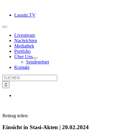
Zum
Inhalt
Lausitz.TV
springen
Toggle
Navigation
Livestream
Nachrichten
Mediathek
Portfolio
Über Uns
Sendegebiet
Kontakt
Suche
nach:
Beitrag teilen:
Einsicht in Stasi-Akten | 20.02.2024