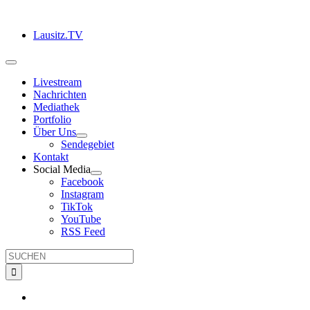
Zum
Inhalt
Lausitz.TV
springen
Toggle
Navigation
Livestream
Nachrichten
Mediathek
Portfolio
Über Uns
Sendegebiet
Kontakt
Social Media
Facebook
Instagram
TikTok
YouTube
RSS Feed
Suche
nach: