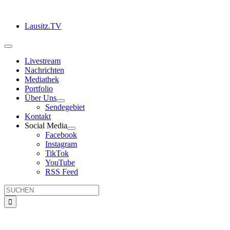
Zum
Inhalt
Lausitz.TV
springen
Toggle
Navigation
Livestream
Nachrichten
Mediathek
Portfolio
Über Uns
Sendegebiet
Kontakt
Social Media
Facebook
Instagram
TikTok
YouTube
RSS Feed
Suche
nach: