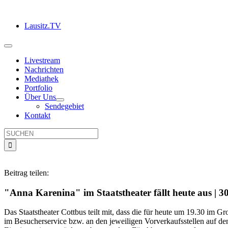
Zum
Inhalt
Lausitz.TV
springen
Toggle
Navigation
Livestream
Nachrichten
Mediathek
Portfolio
Über Uns
Sendegebiet
Kontakt
Suche
nach:
Beitrag teilen:
"Anna Karenina" im Staatstheater fällt heute aus | 3
Das Staatstheater Cottbus teilt mit, dass die für heute um 19.30 im
im Besucherservice bzw. an den jeweiligen Vorverkaufsstellen auf de