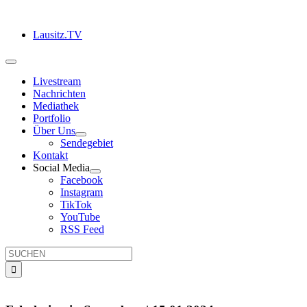
Zum
Inhalt
Lausitz.TV
springen
Toggle
Navigation
Livestream
Nachrichten
Mediathek
Portfolio
Über Uns
Sendegebiet
Kontakt
Social Media
Facebook
Instagram
TikTok
YouTube
RSS Feed
Suche
nach: