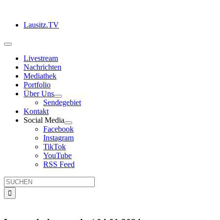
Zum
Inhalt
Lausitz.TV
springen
Toggle
Navigation
Livestream
Nachrichten
Mediathek
Portfolio
Über Uns
Sendegebiet
Kontakt
Social Media
Facebook
Instagram
TikTok
YouTube
RSS Feed
Suche
nach: