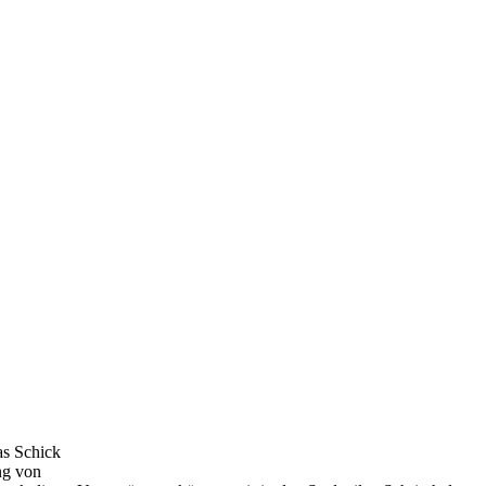
as Schick
ng von