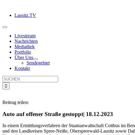
Zum
Inhalt
Lausitz.TV
springen
Toggle
Navigation
Livestream
Nachrichten
Mediathek
Portfolio
Über Uns
Sendegebiet
Kontakt
Suche
nach:
Beitrag teilen:
Auto auf offener Straße gestoppt| 18.12.2023
In einem Ermittlungsverfahren der Staatsanwaltschaft Cottbus im Bere
und den Landkreisen Spree-Neiße, Oberspreewald-Lausitz sowie Dahm