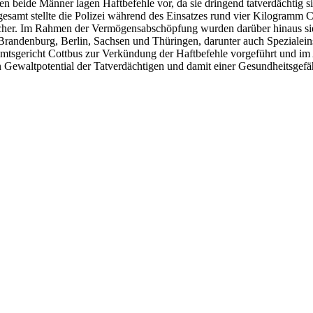
gen beide Männer lagen Haftbefehle vor, da sie dringend tatverdächtig 
gesamt stellte die Polizei während des Einsatzes rund vier Kilogramm 
icher. Im Rahmen der Vermögensabschöpfung wurden darüber hinaus s
randenburg, Berlin, Sachsen und Thüringen, darunter auch Spezialeinsa
richt Cottbus zur Verkündung der Haftbefehle vorgeführt und im Ansch
ewaltpotential der Tatverdächtigen und damit einer Gesundheitsgefä