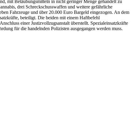
sind, mit Betäubungsmitteln in nicht geringer Menge gehandelt zu
Cannabis, drei Schreckschusswaffen und weitere gefährliche
ieben Fahrzeuge und über 20.000 Euro Bargeld eingezogen. An dem
tzkräfte, beteiligt. Die beiden mit einem Haftbefehl
luss einer Justizvollzugsanstalt überstellt. Spezialeinsatzkräfte
hrdung für die handelnden Polizisten ausgegangen werden muss.