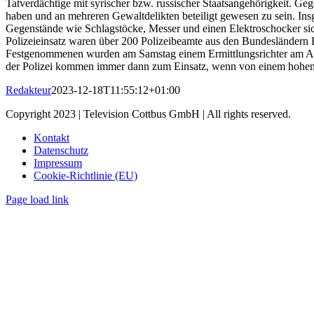
Tatverdächtige mit syrischer bzw. russischer Staatsangehörigkeit. Ge
haben und an mehreren Gewaltdelikten beteiligt gewesen zu sein. Ins
Gegenstände wie Schlagstöcke, Messer und einen Elektroschocker s
Polizeieinsatz waren über 200 Polizeibeamte aus den Bundesländern B
Festgenommenen wurden am Samstag einem Ermittlungsrichter am Amtsge
der Polizei kommen immer dann zum Einsatz, wenn von einem hohen G
Redakteur
2023-12-18T11:55:12+01:00
Copyright 2023 | Television Cottbus GmbH | All rights reserved.
Kontakt
Datenschutz
Impressum
Cookie-Richtlinie (EU)
Page load link
Nach
oben