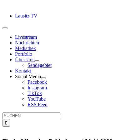
Zum
Inhalt
Lausitz.TV
springen
Toggle
Navigation
Livestream
Nachrichten
Mediathek
Portfolio
Über Uns
Sendegebiet
Kontakt
Social Media
Facebook
Instagram
TikTok
YouTube
RSS Feed
Suche
nach: