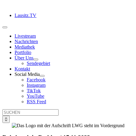
Zum
Inhalt
Lausitz.TV
springen
Toggle
Navigation
Livestream
Nachrichten
Mediathek
Portfolio
Über Uns
Sendegebiet
Kontakt
Social Media
Facebook
Instagram
TikTok
YouTube
RSS Feed
Suche
nach: