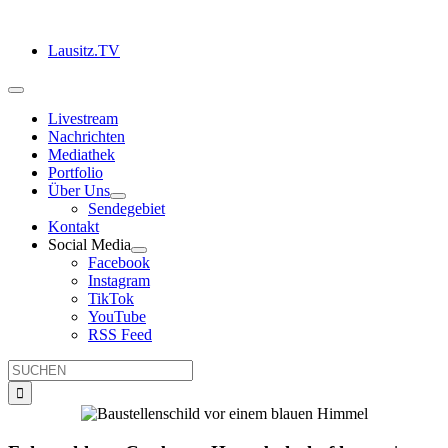
Zum
Inhalt
Lausitz.TV
springen
Toggle
Navigation
Livestream
Nachrichten
Mediathek
Portfolio
Über Uns
Sendegebiet
Kontakt
Social Media
Facebook
Instagram
TikTok
YouTube
RSS Feed
Suche
nach: