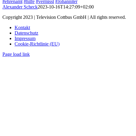
#ehrenamt
#hilfe
#vermisst
#Johanniter
Alexander Scheck
2023-10-16T14:27:09+02:00
Copyright 2023 | Television Cottbus GmbH | All rights reserved.
Kontakt
Datenschutz
Impressum
Cookie-Richtlinie (EU)
Page load link
Nach
oben