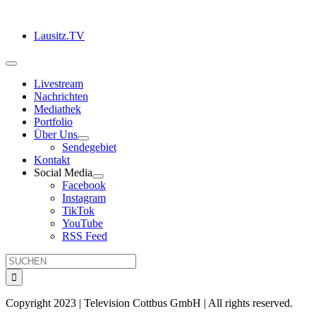
Zum
Inhalt
Lausitz.TV
springen
Toggle
Navigation
Livestream
Nachrichten
Mediathek
Portfolio
Über Uns
Sendegebiet
Kontakt
Social Media
Facebook
Instagram
TikTok
YouTube
RSS Feed
Suche
nach:
Copyright 2023 | Television Cottbus GmbH | All rights reserved.