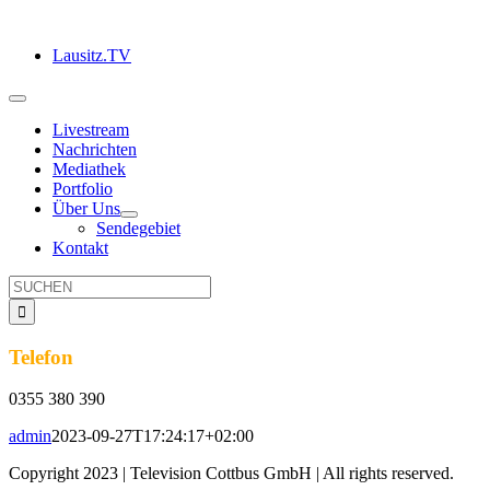
Zum
Inhalt
Lausitz.TV
springen
Toggle
Navigation
Livestream
Nachrichten
Mediathek
Portfolio
Über Uns
Sendegebiet
Kontakt
Suche
nach:
Telefon
0355 380 390
admin
2023-09-27T17:24:17+02:00
Copyright 2023 | Television Cottbus GmbH | All rights reserved.