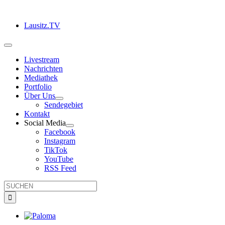
Zum
Inhalt
Lausitz.TV
springen
Toggle
Navigation
Livestream
Nachrichten
Mediathek
Portfolio
Über Uns
Sendegebiet
Kontakt
Social Media
Facebook
Instagram
TikTok
YouTube
RSS Feed
Suche
nach:
Zeige
grösseres